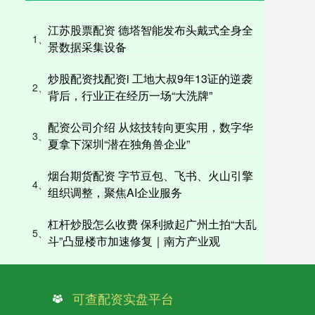
江苏股票配资 德塔智能发布头戴式全身全
1、
景数据采集设备
炒股配资找配资i 工地大叔9年13证的逆袭
2、
背后，行业正在经历一场“大洗牌”
配资公司介绍 从炫技转向更实用，数字华
3、
夏拿下深圳“潜在独角兽企业”
烟台期货配资 字节豆包、飞书、火山引擎
4、
组织调整，聚焦AI企业服务
杠杆炒股怎么收费 保利掀起广州土拍“大乱
5、
斗”凸显楼市加速修复｜南方产业观
可查配资实盘平台