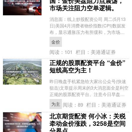
国：金价美盘阻力点震荡，
市场关注阻力空单逻辑。
消息面：线上炒股配资公司 周二(5月13
日)美国4月消费者物价指数(CPI)数据发
布，显示通胀压力有所缓和，为市场提
供了一个复杂的信号。整体CPI环比上涨
金价
0.2....
阅读：
101
栏目：
美港通证券
正规的股票配资平台 “金价”
短线高空为主！
昨日晚盘手机紧急给大家出公众号(快速
狙击)文章提示周末的3大消息面全是利空
正规的股票配资平台。注意今日早盘直
接下跌。行情和预期基本一样早盘直接
为主
阅读：
89
栏目：
美港通证券
跳空低开然后下跌。....
北京期货配资 何小冰：关税
牵动金价涨跌，3258是空间
分界点