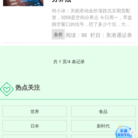
何小冰：关税牵动金价涨跌北京期货配
资，3258是空间分界点 今日周一，早盘
跳空窗口的信号，挖了多少个坑，大家
都以为需要回补跳空窗口，但价格迟迟
金价
阅读：
88
栏目：
美港通证券
就是不回补 反复测....
共 1 页/4 条记录
热点关注
世界
食品
日本
新时代