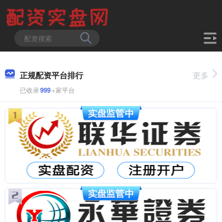
正规配资平台排行
更多
已收录
999
+家平台