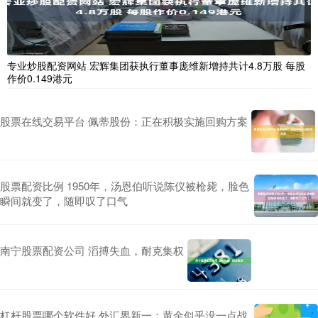
专业炒股配资网站 宏辉集团获执行董事庞维新增持共计4.8万股 每股
作价0.149港元
股票在线交易平台 佩蒂股份：正在积极实施回购方案
股票配资比例 1950年，汤恩伯听说陈仪被枪毙，脸色
瞬间就变了，随即叹了口气
南宁股票配资公司 滔搏失血，耐克集权
杠杆股票哪个软件好 外汇界新一：黄金似乎没一点战