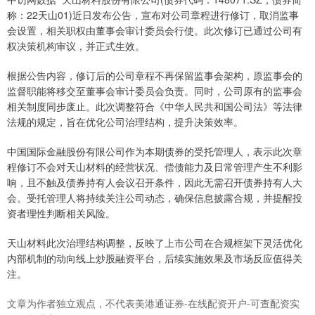
称：22天山01)近日发布公告，宣布对公司章程进行修订，取消监事
会设置，相关职权由董事会审计委员会行使。此次修订已通过公司有
权决策机构审议，并正式生效。
根据公告内容，修订后的公司章程不再保留监事会架构，原监事会的
监督职能将移交至董事会审计委员会负责。同时，公司原有的监事会
相关制度同步废止。此次调整符合《中华人民共和国公司法》等法律
法规的规定，旨在优化公司治理结构，提升决策效率。
中国国际金融股份有限公司作为本期债券的受托管理人，表示此次章
程修订不会对天山材料的经营状况、偿债能力及日常管理产生不利影
响，且不触及债券持有人会议召开条件，因此无需召开债券持有人大
会。受托管理人将持续关注公司动态，确保信息披露合规，并提醒投
资者理性判断相关风险。
天山材料此次治理结构调整，反映了上市公司在合规框架下灵活优化
内部机制的动向线上炒股融资平台，后续实施效果及市场反应值得关
注。
文章为作者独立观点，不代表美港通证券-在线配资开户-可查配资实