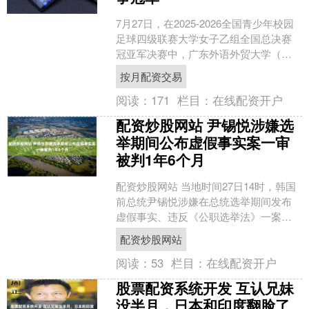
7月27日，在2025-2026全国青少年校园
足球四级联赛大学女子乙组全国总决赛
冠亚军决赛中，广东外语外贸大学（下
称“广外”）女子足球队以1:0战胜西南医
按月配资交易
科大学....
阅读：
171
栏目：
在线配资开户
配资炒股网站 尹锡悦涉嫌选
举期间公布虚假事实案一审
被判1年6个月
配资炒股网站 当地时间27日14时，韩国
前总统尹锡悦涉嫌在总统选举期间发布
虚假事实、违反《公职选举法》一案进
行一审宣判，尹锡悦被判有罪，判处有
配资炒股网站
期徒刑1年6个月。....
阅读：
53
栏目：
在线配资开户
股票配资系统开发 互认兄妹
没半月，日本和印度翻脸了