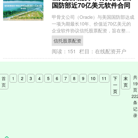
国防部近70亿美元软件合同
甲骨文公司（Oracle）与美国国防部达成
一项为期最长10年、价值近70亿美元的
企业软件协议信托股票配资，旨在整合
美军各军种及情报机构的软件采购。受
信托股票配资
此消息提振，....
阅读：
151
栏目：
在线配资开户
共
首
1
2
3
4
5
6
7
8
9
10
11
下
末
19
页
一
页
页
页
22
条
记
录