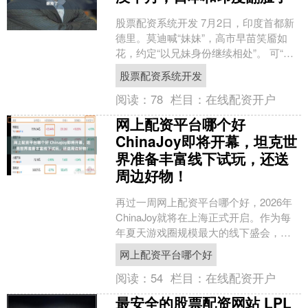
股票配资系统开发 7月2日，印度首都新
德里。莫迪喊“妹妹”，高市早苗笑靥如
花，约定“以兄妹身份继续相处”。 可“兄
妹相称”不到半个月，印度和日本就翻脸
股票配资系统开发
了。 7月....
阅读：
78
栏目：
在线配资开户
网上配资平台哪个好
ChinaJoy即将开幕，坦克世
界准备丰富线下试玩，还送
周边好物！
再过一周网上配资平台哪个好，2026年
ChinaJoy就将在上海正式开启。作为每
年夏天游戏圈规模最大的线下盛会，各
大厂商都会备足新鲜试玩内容与海量周
网上配资平台哪个好
边福利，和玩....
阅读：
54
栏目：
在线配资开户
最安全的股票配资网站 LPL