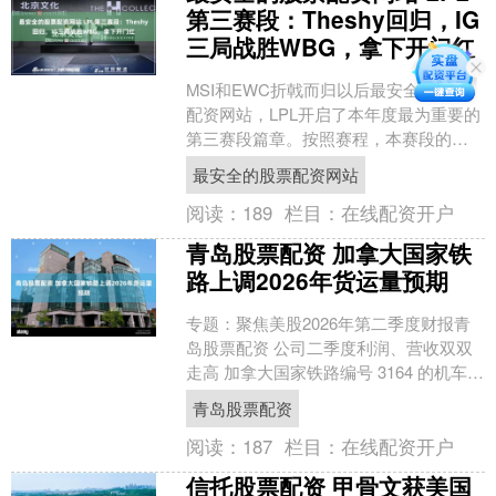
第三赛段：Theshy回归，IG
三局战胜WBG，拿下开门红
MSI和EWC折戟而归以后最安全的股票
配资网站，LPL开启了本年度最为重要的
第三赛段篇章。按照赛程，本赛段的时
间为：7月22日~8月23日，分为深圳，上
最安全的股票配资网站
海，北京....
阅读：
189
栏目：
在线配资开户
青岛股票配资 加拿大国家铁
路上调2026年货运量预期
专题：聚焦美股2026年第二季度财报青
岛股票配资 公司二季度利润、营收双双
走高 加拿大国家铁路编号 3164 的机车行
驶于加拿大太平洋堪萨斯城铁路
青岛股票配资
（CPKC）海....
阅读：
187
栏目：
在线配资开户
信托股票配资 甲骨文获美国