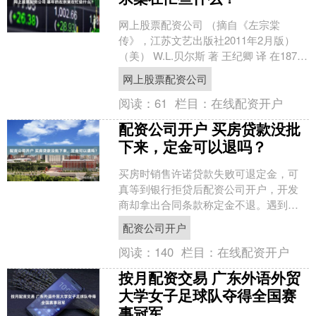
网上股票配资公司 （摘自《左宗棠
传》，江苏文艺出版社2011年2月版）
（美） W.L.贝尔斯 著 王纪卿 译 在1878
年12月攻占喀什以后的岁月里，左宗棠
网上股票配资公司
忙....
阅读：
61
栏目：
在线配资开户
配资公司开户 买房贷款没批
下来，定金可以退吗？
买房时销售许诺贷款失败可退定金，可
真等到银行拒贷后配资公司开户，开发
商却拿出合同条款称定金不退。遇到这
种情况该怎么处理？近日，广州市白云
配资公司开户
区人民法院审结一起房屋买....
阅读：
140
栏目：
在线配资开户
按月配资交易 广东外语外贸
大学女子足球队夺得全国赛
事冠军