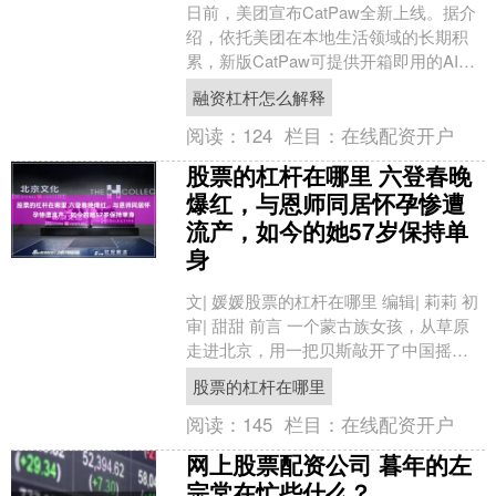
日前，美团宣布CatPaw全新上线。据介
绍，依托美团在本地生活领域的长期积
累，新版CatPaw可提供开箱即用的AI工
作台，以及企业级Agent开发与托管能
融资杠杆怎么解释
力，帮....
阅读：
124
栏目：
在线配资开户
股票的杠杆在哪里 六登春晚
爆红，与恩师同居怀孕惨遭
流产，如今的她57岁保持单
身
文| 媛媛股票的杠杆在哪里 编辑| 莉莉 初
审| 甜甜 前言 一个蒙古族女孩，从草原
走进北京，用一把贝斯敲开了中国摇滚
的大门。 她六度登上春晚，被封「中国
股票的杠杆在哪里
女性摇....
阅读：
145
栏目：
在线配资开户
网上股票配资公司 暮年的左
宗棠在忙些什么？