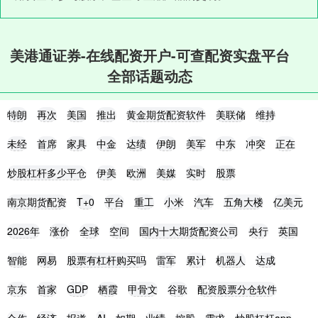
美港通证券-在线配资开户-可查配资实盘平台
全部话题动态
特朗
再次
美国
推出
黄金期货配资软件
美联储
维持
未经
首席
家具
中金
达绩
伊朗
美军
中东
冲突
正在
炒股杠杆多少平仓
伊美
欧洲
美媒
实时
股票
南京期货配资
T+0
平台
重工
小米
汽车
五角大楼
亿美元
2026年
涨价
全球
空间
国内十大期货配资公司
央行
英国
智能
网易
股票有杠杆购买吗
雷军
累计
机器人
达成
京东
首家
GDP
栖霞
甲骨文
谷歌
配资股票分仓软件