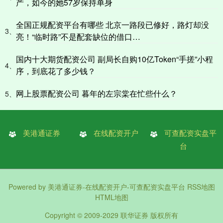
产，如今的她57岁保持单身
全国正规配资平台有哪些 北京一路段已修好，路灯却没
3、
亮！“临时路”不是配套缺位的借口…
国内十大期货配资公司 副局长自购10亿Token“手搓”小程
4、
序，到底花了多少钱？
网上股票配资公司 暮年的左宗棠在忙些什么？
5、
美港通证券
在线配资开户
可查配资实盘平
台
Powered by
美港通证券-在线配资开户-可查配资实盘平台
RSS地图
HTML地图
Copyright
© 2009-2029
联华证券
版权所有