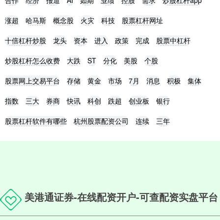
合作
经济
报道
AI
如期
业绩
控股
需求
炒股杠杆app
涨超
哈马斯
概念股
火灾
科技
股票杠杆网址
十倍杠杆炒股
龙头
资本
进入
政策
完成
股票中杠杆
炒股杠杆怎么收费
大跌
ST
分化
美股
个股
股票网上交易平台
存储
黄金
市场
7月
消息
积极
集体
指数
三大
券商
快讯
科创
跌超
创业板
银行
股票杠杆软件有哪些
杭州股票配资公司
连续
三年
美港通证券-在线配资开户-可查配资实盘平台