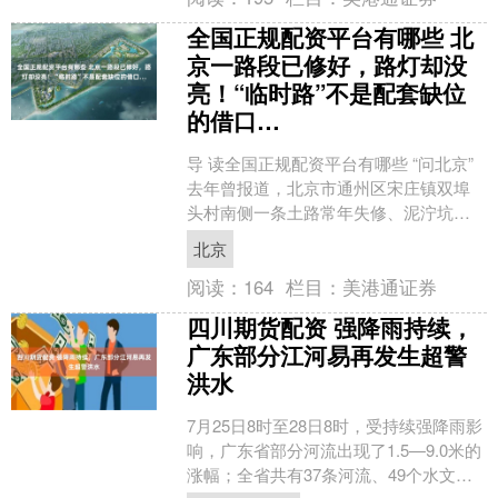
全国正规配资平台有哪些 北
京一路段已修好，路灯却没
亮！“临时路”不是配套缺位
的借口…
导 读全国正规配资平台有哪些 “问北京”
去年曾报道，北京市通州区宋庄镇双埠
头村南侧一条土路常年失修、泥泞坑
洼，影响周边数千户居民出行。时隔一
北京
年多，当时反映问题的....
阅读：
164
栏目：
美港通证券
四川期货配资 强降雨持续，
广东部分江河易再发生超警
洪水
7月25日8时至28日8时，受持续强降雨影
响，广东省部分河流出现了1.5—9.0米的
涨幅；全省共有37条河流、49个水文站