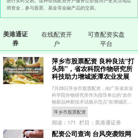
进行实时交易。这种在线配资开户服务让炒股用户更灵活地运
用资金，参与股票、基金等金融产品的交易。
美港通证
在线配资开
可查配资实盘
券
户
平台
萍乡市股票配资 良种良法“打
头阵”，省农科院作物研究所
科技助力增城派潭农业发展
7月28日萍乡市股票配资，由广东省农业
科学院作物研究所作为指导单位的“农作
物新品种新技术试验示范点”在增城区派
潭镇南方乡村振兴综合体·禾作农场授
萍乡市股票配资
牌，这意味着省农....
阅读：
171
栏目：
美港通证券
配资公司查询 台风突袭毁网