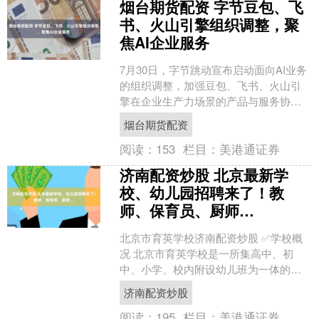
烟台期货配资 字节豆包、飞
书、火山引擎组织调整，聚
焦AI企业服务
7月30日，字节跳动宣布启动面向AI业务
的组织调整，加强豆包、飞书、火山引
擎在企业生产力场景的产品与服务协
同。根据调整方案，飞书产品团队与豆
烟台期货配资
包产品团队将整合，成....
阅读：
153
栏目：
美港通证券
济南配资炒股 北京最新学
校、幼儿园招聘来了！教
师、保育员、厨师…
北京市育英学校济南配资炒股 ✅学校概
况 北京市育英学校是一所集高中、初
中、小学、校内附设幼儿班为一体的全
日制公办学校，隶属于海淀教委 ✅在招
济南配资炒股
岗位 中学数学教师、....
阅读：
195
栏目：
美港通证券