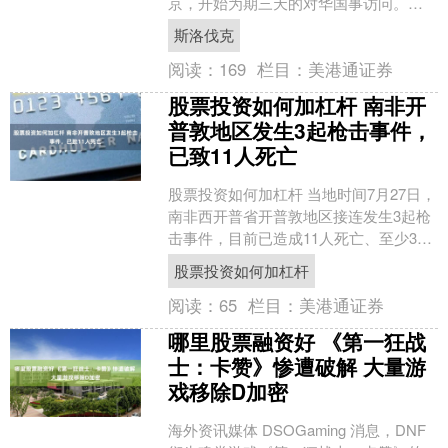
京，开始为期三天的对华国事访问。这
也是佩列格里尼总统就任以来首次访
斯洛伐克
华。 斯洛伐克是中国在欧洲....
阅读：
169
栏目：
美港通证券
股票投资如何加杠杆 南非开
普敦地区发生3起枪击事件，
已致11人死亡
股票投资如何加杠杆 当地时间7月27日，
南非西开普省开普敦地区接连发生3起枪
击事件，目前已造成11人死亡、至少3人
受伤。 据南非警方通报，首起枪击事件
股票投资如何加杠杆
发生在开普....
阅读：
65
栏目：
美港通证券
哪里股票融资好 《第一狂战
士：卡赞》惨遭破解 大量游
戏移除D加密
海外资讯媒体 DSOGaming 消息，DNF