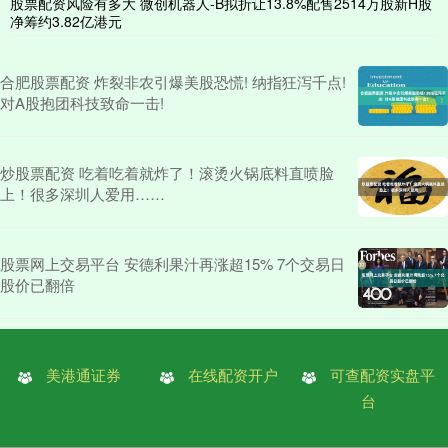
股票配资风险有多大 微创机器人-B拟折让13.8%配售2514万股新H股
净筹约3.82亿港元
合肥股票配资 炸裂非农引爆美股恐慌! 纳指狂泻千点!
对A股抱团科技致命一击!
炒股票配资 吃着吃着就炸了！滚烫火锅底料直喷脸
上！很多深圳人爱用……
股票网上交易平台 安德利果汁再涨超15% 7个交易日
股价已翻倍
美港通证券
在线配资开户
可查配资实盘平
台