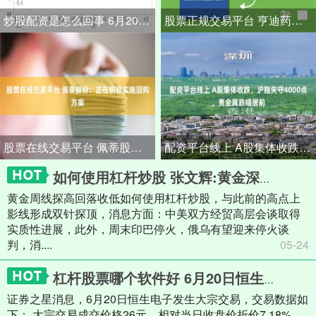
炒股配资是怎么回事 6月20日安凯微现406.98万元大宗交易
股票正规交易平台 亨迪药业（301211）7月1日主力资金净买入1184.45万元
股票在线交易平台 佩蒂股份：正在积极实施回购方案
配资平台线上 A股集体收跌，沪指失守4000点，贵金属跌幅居前
如何使用杠杆炒股 张文辉:黄金深入调整
黄金周线探高回落收低如何使用杠杆炒股，与此前的高点上
影线形成双针探顶，消息方面：中美双方经贸高层会谈取得
实质性进展，此外，周末印巴停火，俄乌有望迎来停火谈
判，消....
05-24
杠杆股票哪个软件好 6月20日恒生电子现1609.4万元大宗交易
证券之星消息，6月20日恒生电子发生大宗交易，交易数据如
下： 大宗交易成交价格26元，相对当日收盘价折价7.18%，