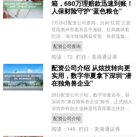
箱，680万理赔款迅速到账！
人保财险守护“蓝色粮仓”
7月26日配资公司查询，台风“红霞”正面
登陆惠州市惠东县平海镇。狂风裹挟着
巨浪，海洋牧场网箱变形、鱼群逃逸，
刚刚起步的惠州“蓝色粮仓”遭遇重创。 惠
配资公司查询
州市农业投资....
阅读：
72
栏目：
美港通证券
配资公司介绍 从炫技转向更
实用，数字华夏拿下深圳“潜
在独角兽企业”
28日配资公司介绍，数字华夏宣布，获
深圳市“潜在独角兽企业”称号，正式纳入
深圳市科创企业梯度培育库重点扶持名
录。 本次榜单由深圳市工业和信息化
配资公司介绍
局、深圳市中小企业....
阅读：
149
栏目：
美港通证券