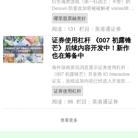
衍生魂类游戏《第一狂战士：卡赞》的
Denuvo 防篡改加密被破解者 voices38 成
功绕过。游戏 2025....
哪里股票融资好
阅读：
131
栏目：
美港通证券
证券使用杠杆 《007 初露锋
芒》后续内容开发中！新作
也在筹备中
海外游戏资讯消息显示证券使用杠杆，
《007 初露锋芒》开发商 IO Interactive
证实，游戏追加内容已经进入开发阶
段，工作室将持续对本作提供后续支
证券使用杠杆
持。....
阅读：
98
栏目：
美港通证券
查看更多