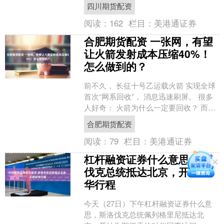
超警；广东水文累计已发布157个站次
四川期货配资
洪....
阅读：
162
栏目：
美港通证券
合肥期货配资 一张网，有望
让火箭发射成本压缩40%！
怎么做到的？
前不久， 长征十号乙运载火箭 实现全球
首次“网系回收”， 消息迅速刷屏。 很多
人好奇： 火箭为什么一定要回收？ 而既
然要回收， 为什么各国又走出了 完全不
合肥期货配资
同的技....
阅读：
79
栏目：
美港通证券
杠杆融资证券什么意思 斯洛
伐克总统抵达北京，开启访
华行程
今天（27日）下午杠杆融资证券什么意
思，斯洛伐克总统佩列格里尼抵达北