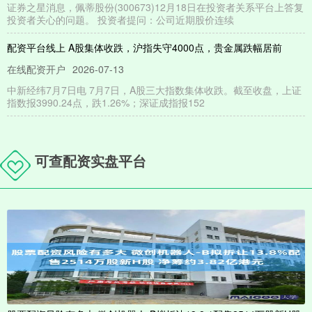
证券之星消息，佩蒂股份(300673)12月18日在投资者关系平台上答复
投资者关心的问题。 投资者提问：公司近期股价连续
配资平台线上 A股集体收跌，沪指失守4000点，贵金属跌幅居前
在线配资开户
2026-07-13
中新经纬7月7日电 7月7日，A股三大指数集体收跌。截至收盘，上证
指数报3990.24点，跌1.26%；深证成指报152
如何使用杠杆炒股 张文辉:黄金深入调整
美港通证券
2026-05-24
可查配资实盘平台
黄金周线探高回落收低如何使用杠杆炒股，与此前的高点上影线形成
双针探顶，消息方面：中美双方经贸高层会谈取得实质性进展，此外