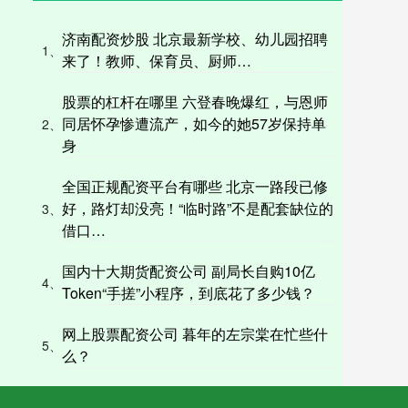
济南配资炒股 北京最新学校、幼儿园招聘
1、
来了！教师、保育员、厨师…
股票的杠杆在哪里 六登春晚爆红，与恩师
同居怀孕惨遭流产，如今的她57岁保持单
2、
身
全国正规配资平台有哪些 北京一路段已修
好，路灯却没亮！“临时路”不是配套缺位的
3、
借口…
国内十大期货配资公司 副局长自购10亿
4、
Token“手搓”小程序，到底花了多少钱？
网上股票配资公司 暮年的左宗棠在忙些什
5、
么？