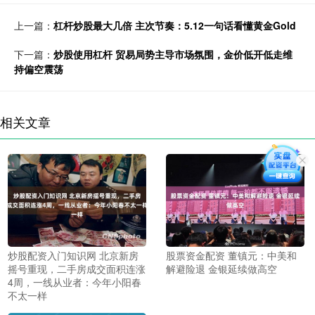
上一篇：
杠杆炒股最大几倍 主次节奏：5.12一句话看懂黄金Gold
下一篇：
炒股使用杠杆 贸易局势主导市场氛围，金价低开低走维
持偏空震荡
相关文章
炒股配资入门知识网 北京新房
股票资金配资 董镇元：中美和
摇号重现，二手房成交面积连涨
解避险退 金银延续做高空
4周，一线从业者：今年小阳春
不太一样