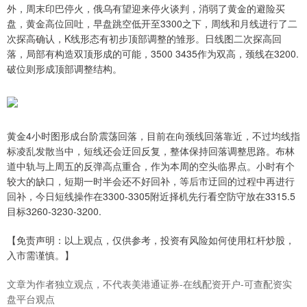
外，周末印巴停火，俄乌有望迎来停火谈判，消弱了黄金的避险买
盘，黄金高位回吐，早盘跳空低开至3300之下，周线和月线进行了二
次探高确认，K线形态有初步顶部调整的雏形。日线图二次探高回
落，局部有构造双顶形成的可能，3500 3435作为双高，颈线在3200.
破位则形成顶部调整结构。
黄金4小时图形成台阶震荡回落，目前在向颈线回落靠近，不过均线指
标凌乱发散当中，短线还会迂回反复，整体保持回落调整思路。布林
道中轨与上周五的反弹高点重合，作为本周的空头临界点。小时有个
较大的缺口，短期一时半会还不好回补，等后市迂回的过程中再进行
回补，今日短线操作在3300-3305附近择机先行看空防守放在3315.5
目标3260-3230-3200.
【免责声明：以上观点，仅供参考，投资有风险如何使用杠杆炒股，
入市需谨慎。】
文章为作者独立观点，不代表美港通证券-在线配资开户-可查配资实
盘平台观点