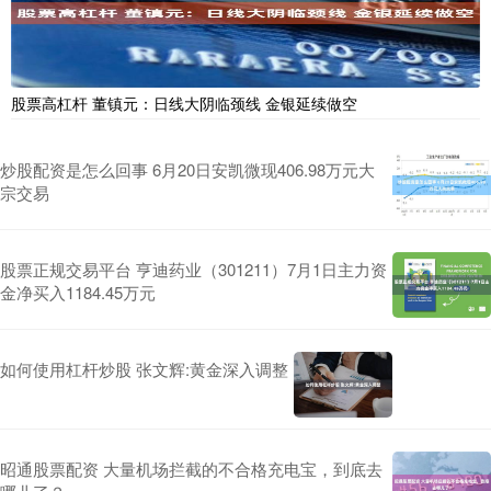
股票高杠杆 董镇元：日线大阴临颈线 金银延续做空
炒股配资是怎么回事 6月20日安凯微现406.98万元大
宗交易
股票正规交易平台 亨迪药业（301211）7月1日主力资
金净买入1184.45万元
如何使用杠杆炒股 张文辉:黄金深入调整
昭通股票配资 大量机场拦截的不合格充电宝，到底去