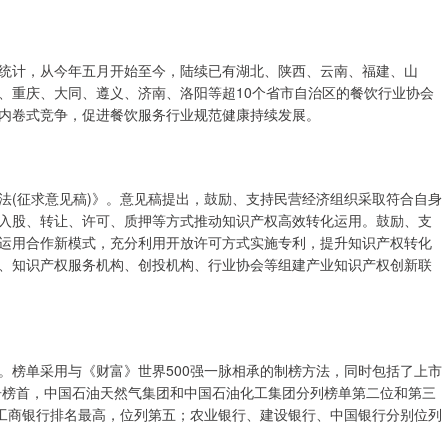
统计，从今年五月开始至今，陆续已有湖北、陕西、云南、福建、山
、重庆、大同、遵义、济南、洛阳等超10个省市自治区的餐饮行业协会
内卷式竞争，促进餐饮服务行业规范健康持续发展。
法(征求意见稿)》。意见稿提出，鼓励、支持民营经济组织采取符合自身
入股、转让、许可、质押等方式推动知识产权高效转化运用。鼓励、支
运用合作新模式，充分利用开放许可方式实施专利，提升知识产权转化
、知识产权服务机构、创投机构、行业协会等组建产业知识产权创新联
榜。榜单采用与《财富》世界500强一脉相承的制榜方法，同时包括了上市
位居榜首，中国石油天然气集团和中国石油化工集团分列榜单第二位和第三
，工商银行排名最高，位列第五；农业银行、建设银行、中国银行分别位列