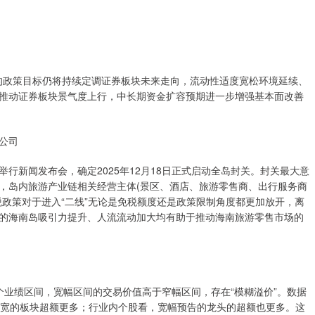
”的政策目标仍将持续定调证券板块未来走向，流动性适度宽松环境延续、
推动证券板块景气度上行，中长期资金扩容预期进一步增强基本面改善
公司
行新闻发布会，确定2025年12月18日正式启动全岛封关。封关最大意
，岛内旅游产业链相关经营主体(景区、酒店、旅游零售商、出行服务商
政策对于进入“二线”无论是免税额度还是政策限制角度都更加放开，离
的海南岛吸引力提升、人流流动加大均有助于推动海南旅游零售市场的
个业绩区间，宽幅区间的交易价值高于窄幅区间，存在“模糊溢价”。数据
更宽的板块超额更多；行业内个股看，宽幅预告的龙头的超额也更多。这