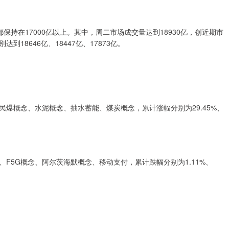
持在17000亿以上。其中，周二市场成交量达到18930亿，创近期市
8646亿、18447亿、17873亿。
爆概念、水泥概念、抽水蓄能、煤炭概念，累计涨幅分别为29.45%、
F5G概念、阿尔茨海默概念、移动支付，累计跌幅分别为1.11%、