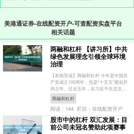
美港通证券-在线配资开户-可查配资实盘平台
相关话题
两融和杠杆 【讲习所】中共
绿色发展理念引领全球环境
治理
【本期导读】两融和杠杆 今年是中国共
产党成立105周年，也是“十五五”规划开
局之年。过去五年，在习近平生态文明
思想科学指引下，中国生态文明建设从
两融和杠杆
理论到实践都发生....
阅读：
144
栏目：
在线配资开户
股市中的杠杆 双汇发展：目
前公司未冠名赞助此项赛事