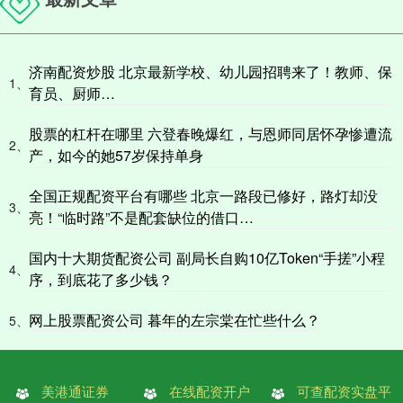
济南配资炒股 北京最新学校、幼儿园招聘来了！教师、保
1、
育员、厨师…
股票的杠杆在哪里 六登春晚爆红，与恩师同居怀孕惨遭流
2、
产，如今的她57岁保持单身
全国正规配资平台有哪些 北京一路段已修好，路灯却没
3、
亮！“临时路”不是配套缺位的借口…
国内十大期货配资公司 副局长自购10亿Token“手搓”小程
4、
序，到底花了多少钱？
网上股票配资公司 暮年的左宗棠在忙些什么？
5、
美港通证券
在线配资开户
可查配资实盘平