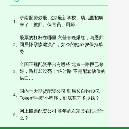
济南配资炒股 北京最新学校、幼儿园招聘
1、
来了！教师、保育员、厨师…
股票的杠杆在哪里 六登春晚爆红，与恩师
同居怀孕惨遭流产，如今的她57岁保持单
2、
身
全国正规配资平台有哪些 北京一路段已修
好，路灯却没亮！“临时路”不是配套缺位的
3、
借口…
国内十大期货配资公司 副局长自购10亿
4、
Token“手搓”小程序，到底花了多少钱？
网上股票配资公司 暮年的左宗棠在忙些什
5、
么？