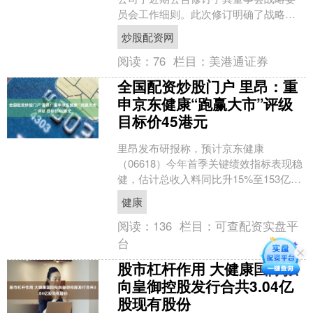
员会工作细则。此次修订明确了战略委
员会作为董事会下设专门机构炒股配资
炒股配资网
网，负责对公司中长期....
阅读：
76
栏目：
美港通证券
全国配资炒股门户 里昂：重
申京东健康“跑赢大市”评级
目标价45港元
里昂发布研报称，预计京东健康
（06618）今年首季关键绩效指标表现稳
健，估计总收入料同比升15%至153亿元
人民币，主要受惠1月以来流感爆发带动
健康
的药品需求增加，....
阅读：
136
栏目：
可查配资实盘平
台
股市杠杆作用 大健康国际拟
向皇御控股发行合共3.04亿
股现有股份