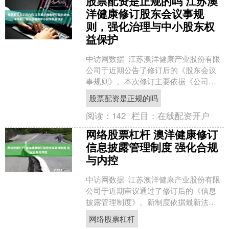
股票配资是正规的吗 江苏澳
洋健康修订股东会议事规
则，强化治理与中小股东权
益保护
中访网数据 江苏澳洋健康产业股份有限
公司于近期公告了修订后的《股东会议
事规则》。本次修订主要依据《公司
法》《证券法》《上市公司股东会规
股票配资是正规的吗
则》及《公司章程》进行股....
阅读：
142
栏目：
在线配资开户
网络股票杠杆 澳洋健康修订
信息披露管理制度 强化合规
与内控
中访网数据 江苏澳洋健康产业股份有限
公司于近期审议通过了修订后的《信息
披露管理制度》。新制度依据最新法律
法规，对公司信息披露的基本原则、内
网络股票杠杆
容标准、管理流程及责....