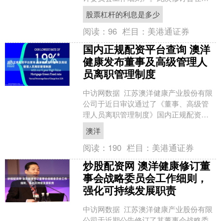
一步强化公司治理结构，明确并加强了
股票杠杆的利息是多少
审计委员会在财务监督....
阅读：
96
栏目：
美港通证券
国内正规配资平台查询 澳洋
健康发布董事及高级管理人
员离职管理制度
中访网数据 江苏澳洋健康产业股份有限
公司于近日审议通过了《董事、高级管
理人员离职管理制度》国内正规配资平
台查询，旨在规范公司治理层及高级管
澳洋
理人员的离职程序，保....
阅读：
190
栏目：
美港通证券
炒股配资网 澳洋健康修订董
事会战略委员会工作细则，
强化可持续发展职责
中访网数据 江苏澳洋健康产业股份有限
公司于近期公告修订了其董事会战略委