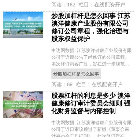
阅读：
162
栏目：
在线配资开户
炒股加杠杆是怎么回事 江苏
澳洋健康产业股份有限公司
修订公司章程，强化治理与
股东权益保护
中访网数据 江苏澳洋健康产业股份有限
公司于近期公告了经修订的公司章程。
本次修订内容广泛，旨在进一步规范公
司治理，强化风险控制与股东权益保
炒股加杠杆是怎么回事
护。核心变化包括：明确....
阅读：
89
栏目：
在线配资开户
股票杠杆的利息是多少 澳洋
健康修订审计委员会细则 强
化财务监督与内部控制
中访网数据 江苏澳洋健康产业股份有限
公司于近日审议通过了新版《董事会审
计委员会工作细则》。此次修订旨在进