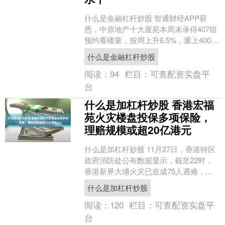
什么是金融杠杆炒股 智通财经APP获
悉，中原地产十大屋苑本周末录得407组
预约看楼量，按周上升6.5%，重上400组
水平。中原地产亚太区副主席兼住宅部
什么是金融杠杆炒股
总裁陈永杰....
阅读：
94
栏目：
可查配资实盘平
台
什么是加杠杆炒股 香港宏福
苑火灾楼盘投保多项保险，
理赔规模或超20亿港元
什么是加杠杆炒股 11月27日，香港特区
政府消防处公布数据显示，截至22时，
香港新界大埔火灾已造成75人遇难，另
有76人受伤。11月26日下午，香港新界
什么是加杠杆炒股
大埔屋邨....
阅读：
120
栏目：
可查配资实盘平
台