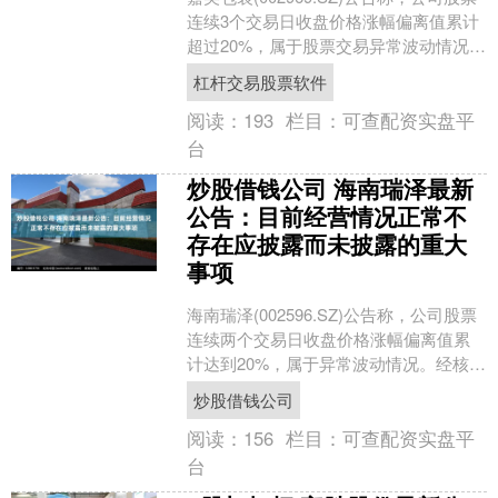
连续3个交易日收盘价格涨幅偏离值累计
超过20%，属于股票交易异常波动情况。
公司目前生产经营活动一切正常，内外
杠杆交易股票软件
部经营....
阅读：
193
栏目：
可查配资实盘平
台
炒股借钱公司 海南瑞泽最新
公告：目前经营情况正常不
存在应披露而未披露的重大
事项
海南瑞泽(002596.SZ)公告称，公司股票
连续两个交易日收盘价格涨幅偏离值累
计达到20%，属于异常波动情况。经核
实，公司前期披露的信息无需要更正补
炒股借钱公司
充，近期公....
阅读：
156
栏目：
可查配资实盘平
台