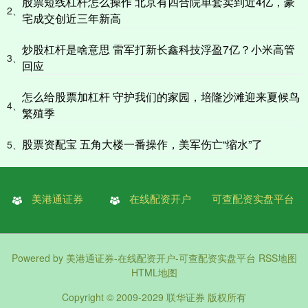
股票短线杠杆怎么操作 北京有四合院单套卖到近4亿，豪
2、
宅成交创近三年新高
炒股杠杆是啥意思 雷军打新长鑫科技浮盈7亿？小米高管
3、
回应
怎么给股票加杠杆 守护我们的家园，培隆沙滩迎来夏候鸟
4、
繁殖季
股票资配宝 五角大楼一番操作，美军伤亡“缩水”了
5、
美港通证券
在线配资开户
可查配资实盘平台
Powered by
美港通证券-在线配资开户-可查配资实盘平台
RSS地图
HTML地图
Copyright
© 2009-2029
联华证券
版权所有