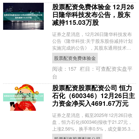
股票配资免费体验金 12月26
日隆华科技发布公告，股东
减持115.03万股
证券之星消息，12月26日隆华科技发布
公告《隆华科技:关于股东股份减持计划
实施完成的公告》，其股东通用技术集
团投资管理有限公司于2025年12月23日
股票配资免费体验金
至2025....
阅读：
157
栏目：
可查配资实盘平
台
股票配资股票配资公司 恒力
石化（600346）12月26日主
力资金净买入4691.67万元
证券之星消息，截至2025年12月26日收
盘，恒力石化(600346)报收于21.27元，
上涨2.56%，换手率0.5%，成交量35.33
万手，成交额7.45亿....
股票配资股票配资公司