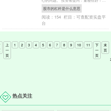
心的问题。 投资者提问：董秘你好！据
公司招股说明书及年报显示：公司是罗
股市的杠杆是什么意思
格朗框架断....
阅读：
154
栏目：
可查配资实盘平
台
首
上
1
2
3
4
5
6
7
8
9
10
11
下
末
页
一
一
页
页
页
热点关注