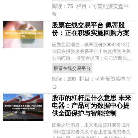
阅读：
75
栏目：
可查配资实盘平
台
股票在线交易平台 佩蒂股
份：正在积极实施回购方案
证券之星消息，佩蒂股份(300673)12月
18日在投资者关系平台上答复投资者关
心的问题。 投资者提问：公司近期股价
连续下跌，公司有没有趁此机会进行低
股票在线交易平台
价回购？公....
阅读：
200
栏目：
可查配资实盘平
台
股市的杠杆是什么意思 未来
电器：产品可为数据中心提
供全面保护与智能控制
证券之星消息，未来电器(301386)12月
18日在投资者关系平台上答复投资者关