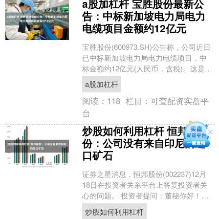
a股加杠杆 宝胜股份最新公
告：中标新加坡电力局电力
电缆项目金额约12亿元
宝胜股份(600973.SH)公告称，公司近日
已中标新加坡电力局电力电缆项目，中
标金额约12亿元(人民币，含税)。这是公
司成立以来单笔中标金额最大的海外订
a股加杠杆
单，将....
阅读：
118
栏目：
可查配资实盘平
台
炒股如何利用杠杆 恒邦股
份：公司没有来自印尼的进
口矿石
证券之星消息，恒邦股份(002237)12月
18日在投资者关系平台上答复投资者关
心的问题。 投资者提问：董秘你好！请
问公司进口矿石有来自印尼的吗？ 恒邦
炒股如何利用杠杆
股份回复....