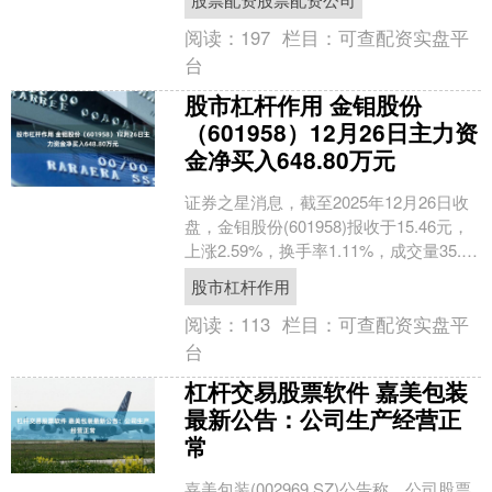
阅读：
197
栏目：
可查配资实盘平
台
股市杠杆作用 金钼股份
（601958）12月26日主力资
金净买入648.80万元
证券之星消息，截至2025年12月26日收
盘，金钼股份(601958)报收于15.46元，
上涨2.59%，换手率1.11%，成交量35.9
万手，成交额5.53亿....
股市杠杆作用
阅读：
113
栏目：
可查配资实盘平
台
杠杆交易股票软件 嘉美包装
最新公告：公司生产经营正
常
嘉美包装(002969.SZ)公告称，公司股票