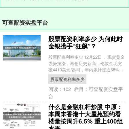
可查配资实盘平台
股票配资利率多少 为何此时
金银携手“狂飙”？
股票配资利率多少 12月22日， 现货黄金
强势拉涨，再创历史新高，伦敦金现突
破4410美元/盎司，年内累计涨近68%。
二级市场上，22日A股贵金属板块高开拉
股票配资利率多少
升....
阅读：
102
栏目：
可查配资实盘平
台
什么是金融杠杆炒股 中原：
本周末香港十大屋苑预约看
楼量按周升6.5% 重上400组
水平